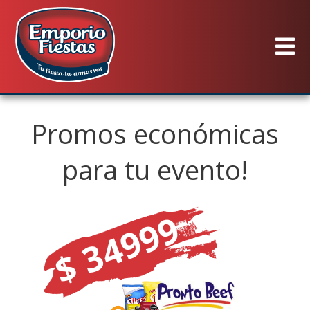
×
Productos
Promos
Promos económicas
Sucursales
para tu evento!
$ 34999