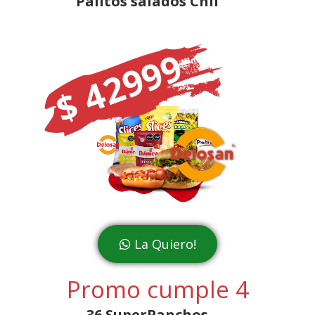
Palitos salados Chil
$ 42999
La Quiero!
Promo cumple 4
36 SuperPanchos