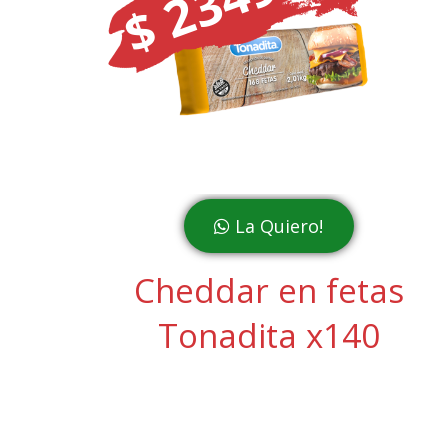
$ 23499
La Quiero!
Cheddar en fetas
Tonadita x140