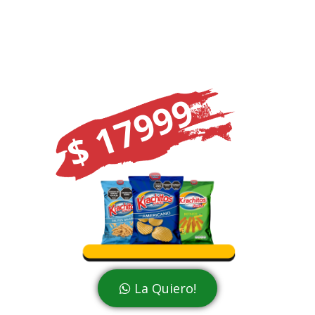
$ 17999
La Quiero!