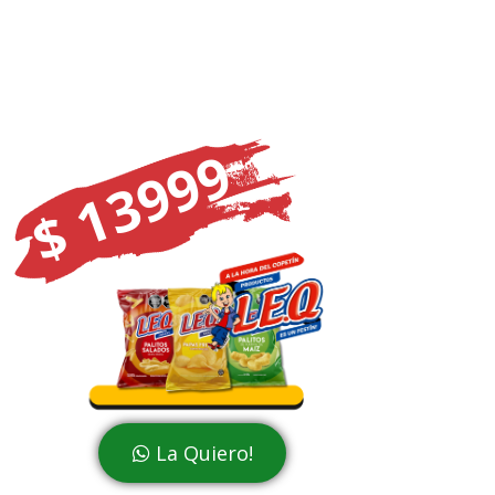
$ 13999
La Quiero!