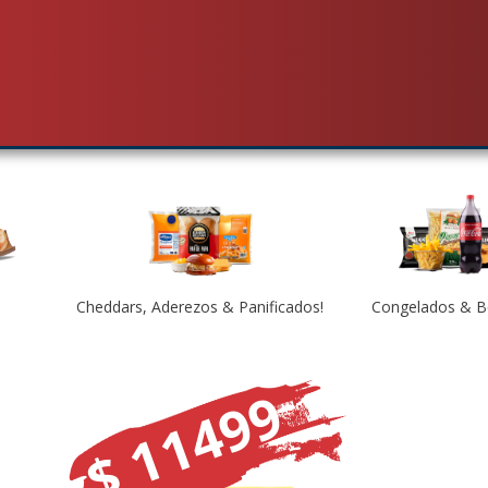
Productos
Promos
Sucursales
Cheddars, Aderezos & Panificados!
Congelados & B
$ 11499