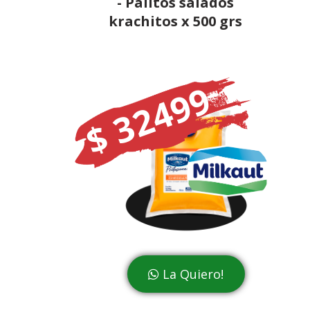
- Palitos salados
krachitos x 500 grs
$ 32499
La Quiero!