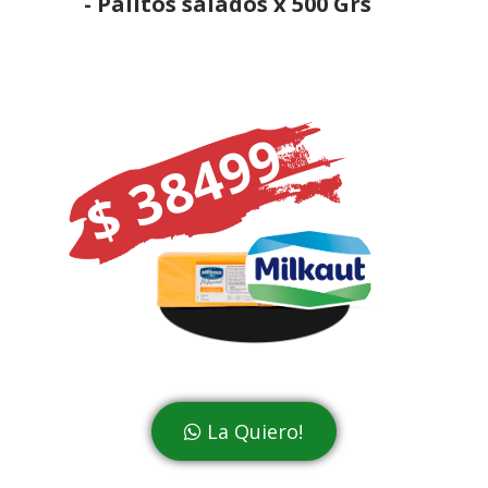
- Palitos salados x 500 Grs
$ 38499
La Quiero!