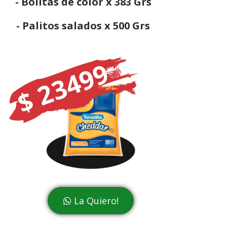
- Bolitas de color x 383 Grs
- Palitos salados x 500 Grs
$ 23499
La Quiero!